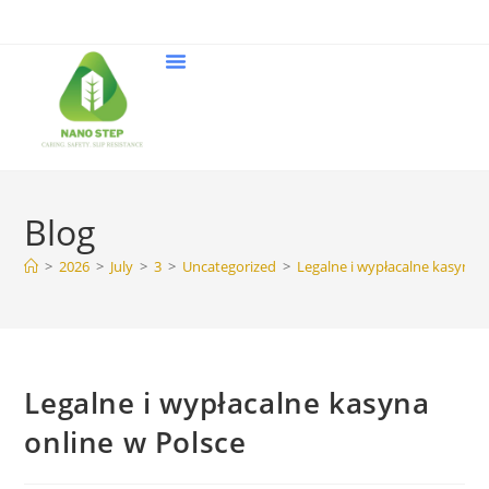
Blog
>
2026
>
July
>
3
>
Uncategorized
>
Legalne i wypłacalne kasyna o
Legalne i wypłacalne kasyna
online w Polsce