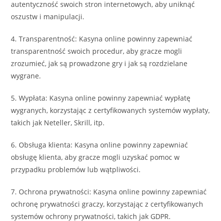
autentyczność swoich stron internetowych, aby uniknąć
oszustw i manipulacji.
4. Transparentność: Kasyna online powinny zapewniać
transparentność swoich procedur, aby gracze mogli
zrozumieć, jak są prowadzone gry i jak są rozdzielane
wygrane.
5. Wypłata: Kasyna online powinny zapewniać wypłatę
wygranych, korzystając z certyfikowanych systemów wypłaty,
takich jak Neteller, Skrill, itp.
6. Obsługa klienta: Kasyna online powinny zapewniać
obsługę klienta, aby gracze mogli uzyskać pomoc w
przypadku problemów lub wątpliwości.
7. Ochrona prywatności: Kasyna online powinny zapewniać
ochronę prywatności graczy, korzystając z certyfikowanych
systemów ochrony prywatności, takich jak GDPR.