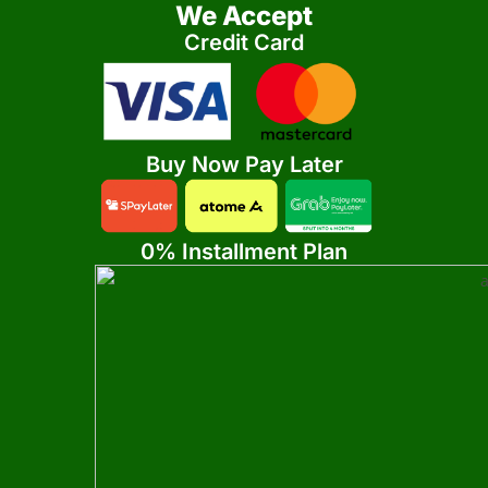
We Accept
Credit Card
Buy Now Pay Later
0% Installment Plan