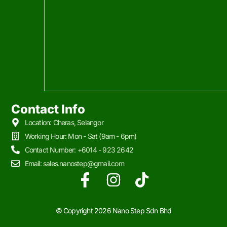
Contact Info
Location: Cheras, Selangor
Working Hour: Mon - Sat (9am - 6pm)
Contact Number: +6014 - 923 2642
Email: sales.nanostep@gmail.com
© Copyright 2026
Nano Step Sdn Bhd