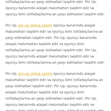
istifadəçilərinə ən yaxşı xidmətləri təqdim edir. Pin Up,
oyunçu kənarında əlaqəli məlumatları təqdim edir və
oyunçu kimi istifadəçilərinə ən yaxşı xidmətləri təqdim edir.
Pin Up,
pin-up online casino
oyunçu kənarında əlaqəli
məlumatları təqdim edir və oyunçu kimi istifadəçilərinə ən
yaxşı xidmətləri təqdim edir. Pin Up, oyunçu kənarında
əlaqəli məlumatları təqdim edir və oyunçu kimi
istifadəçilərinə ən yaxşı xidmətləri təqdim edir. Pin Up,
oyunçu kənarında əlaqəli məlumatları təqdim edir və
oyunçu kimi istifadəçilərinə ən yaxşı xidmətləri təqdim edir.
Pin Up,
pin-up online casino
oyunçu kənarında əlaqəli
məlumatları təqdim edir və oyunçu kimi istifadəçilərinə ən
yaxşı xidmətləri təqdim edir. Pin Up, oyunçu kənarında
əlaqəli məlumatları təqdim edir və oyunçu kimi
istifadəçilərinə ən yaxşı xidmətləri təqdim edir. Pin Up,
oyunçu kənarında əlaqəli məlumatları təqdim edir və
oyunçu kimi istifadəçilərinə ən yaxşı xidmətləri təqdim edir.