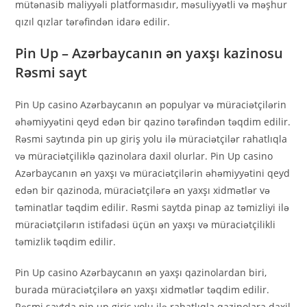
mütənasib maliyyəli platformasıdır, məsuliyyətli və məşhur
qızıl qızlar tərəfindən idarə edilir.
Pin Up – Azərbaycanın ən yaxşı kazinosu
Rəsmi sayt
Pin Up casino Azərbaycanın ən populyar və müraciətçilərin
əhəmiyyətini qeyd edən bir qazino tərəfindən təqdim edilir.
Rəsmi saytında pin up giriş yolu ilə müraciətçilər rahatlıqla
və müraciətçiliklə qazinolara daxil olurlar. Pin Up casino
Azərbaycanın ən yaxşı və müraciətçilərin əhəmiyyətini qeyd
edən bir qazinoda, müraciətçilərə ən yaxşı xidmətlər və
təminatlar təqdim edilir. Rəsmi saytda pinap az təmizliyi ilə
müraciətçilərın istifadəsi üçün ən yaxşı və müraciətçilikli
təmizlik təqdim edilir.
Pin Up casino Azərbaycanın ən yaxşı qazinolardan biri,
burada müraciətçilərə ən yaxşı xidmətlər təqdim edilir.
Rəsmi saytda pin up giriş yolu ilə rahatlıqla qazinolara daxil