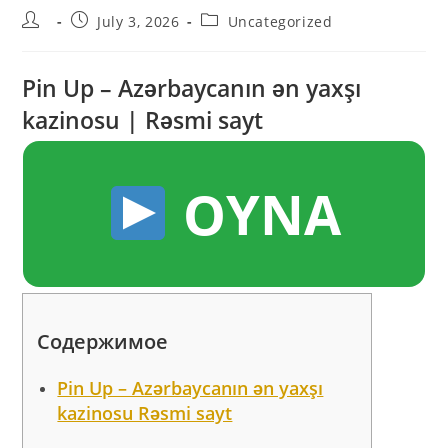
July 3, 2026
Uncategorized
Pin Up – Azərbaycanın ən yaxşı
kazinosu | Rəsmi sayt
OYNA
Содержимое
Pin Up – Azərbaycanın ən yaxşı
kazinosu Rəsmi sayt