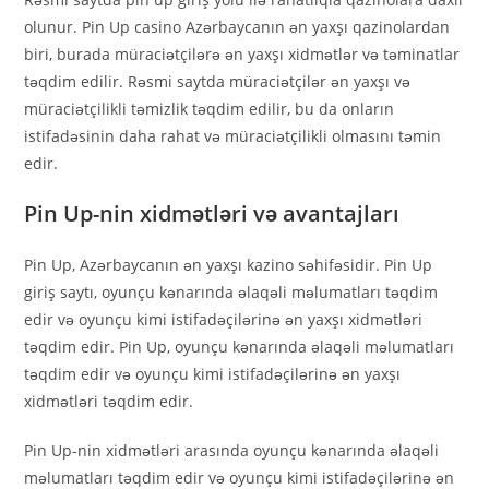
olunur. Pin Up casino Azərbaycanın ən yaxşı qazinolardan
biri, burada müraciətçilərə ən yaxşı xidmətlər və təminatlar
təqdim edilir. Rəsmi saytda müraciətçilər ən yaxşı və
müraciətçilikli təmizlik təqdim edilir, bu da onların
istifadəsinin daha rahat və müraciətçilikli olmasını təmin
edir.
Pin Up-nin xidmətləri və avantajları
Pin Up, Azərbaycanın ən yaxşı kazino səhifəsidir. Pin Up
giriş saytı, oyunçu kənarında əlaqəli məlumatları təqdim
edir və oyunçu kimi istifadəçilərinə ən yaxşı xidmətləri
təqdim edir. Pin Up, oyunçu kənarında əlaqəli məlumatları
təqdim edir və oyunçu kimi istifadəçilərinə ən yaxşı
xidmətləri təqdim edir.
Pin Up-nin xidmətləri arasında oyunçu kənarında əlaqəli
məlumatları təqdim edir və oyunçu kimi istifadəçilərinə ən